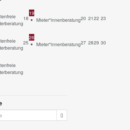
19
tenfreie
18
20
21
22
23
Mieter*innenberatung
terberatung
26
tenfreie
25
27
28
29
30
Mieter*innenberatung
terberatung
tenfreie
terberatung
e