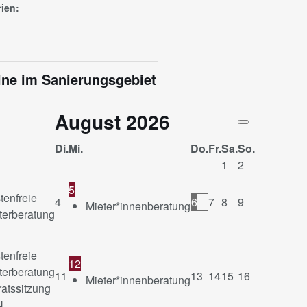
ien:
ne im Sanierungsgebiet
August
2026
Di.
Mi.
Do.
Fr.
Sa.
So.
1
2
5
tenfreie
4
6
7
8
9
Mieter*innenberatung
terberatung
tenfreie
12
terberatung
11
13
14
15
16
Mieter*innenberatung
ratssitzung
N