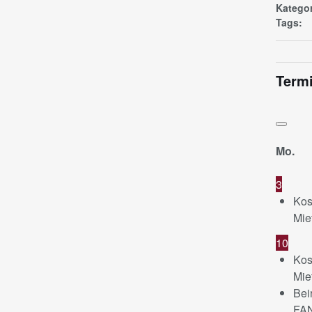
Kategor
Tags:
Termi
Mo.
3
Kos
Mie
10
Kos
Mie
Bei
FA