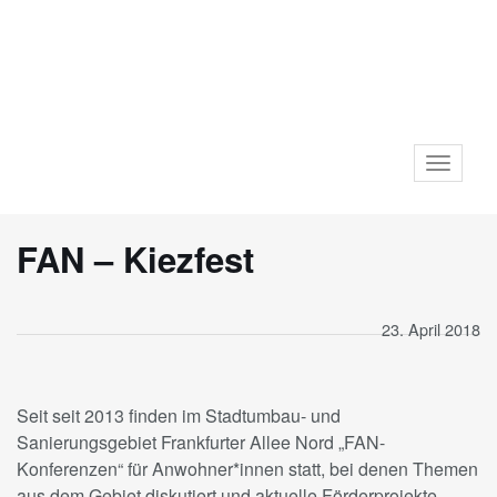
Toggle
navigat
FAN – Kiezfest
23. April 2018
Seit seit 2013 finden im Stadtumbau- und
Sanierungsgebiet Frankfurter Allee Nord „FAN-
Konferenzen“ für Anwohner*innen statt, bei denen Themen
aus dem Gebiet diskutiert und aktuelle Förderprojekte