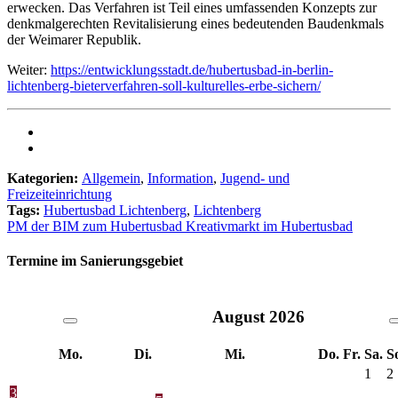
erwecken. Das Verfahren ist Teil eines umfassenden Konzepts zur
denkmalgerechten Revitalisierung eines bedeutenden Baudenkmals
der Weimarer Republik.
Weiter:
https://entwicklungsstadt.de/hubertusbad-in-berlin-
lichtenberg-bieterverfahren-soll-kulturelles-erbe-sichern/
Kategorien:
Allgemein
,
Information
,
Jugend- und
Freizeiteinrichtung
Tags:
Hubertusbad Lichtenberg
,
Lichtenberg
PM der BIM zum Hubertusbad
Kreativmarkt im Hubertusbad
Termine im Sanierungsgebiet
August
2026
Mo.
Di.
Mi.
Do.
Fr.
Sa.
S
1
2
3