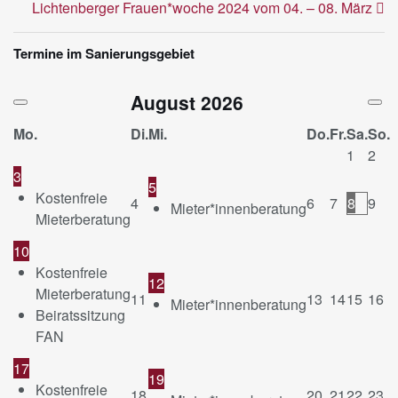
Lichtenberger Frauen*woche 2024 vom 04. – 08. März
Termine im Sanierungsgebiet
August
2026
Mo.
Di.
Mi.
Do.
Fr.
Sa.
So.
1
2
3
5
Kostenfreie
4
6
7
8
9
Mieter*innenberatung
Mieterberatung
10
Kostenfreie
12
Mieterberatung
11
13
14
15
16
Mieter*innenberatung
Beiratssitzung
FAN
17
19
Kostenfreie
18
20
21
22
23