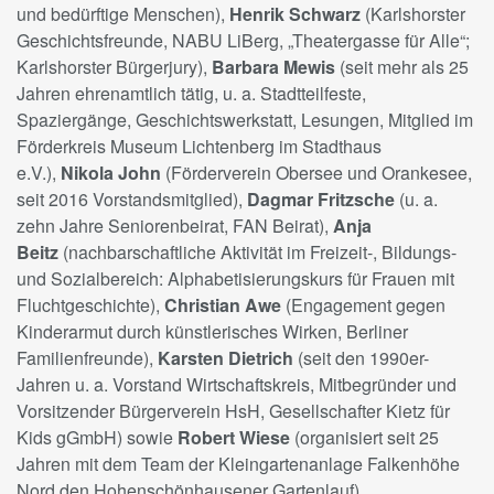
und bedürftige Menschen),
Henrik Schwarz
(Karlshorster
Geschichtsfreunde,
NABU
LiBerg, „Theatergasse für Alle“;
Karlshorster Bürgerjury),
Barbara Mewis
(seit mehr als 25
Jahren ehrenamtlich tätig, u. a. Stadtteilfeste,
Spaziergänge, Geschichtswerkstatt, Lesungen, Mitglied im
Förderkreis Museum Lichtenberg im Stadthaus
e.V.),
Nikola John
(Förderverein Obersee und Orankesee,
seit 2016 Vorstandsmitglied),
Dagmar Fritzsche
(u. a.
zehn Jahre Seniorenbeirat,
FAN
Beirat),
Anja
Beitz
(nachbarschaftliche Aktivität im Freizeit-, Bildungs-
und Sozialbereich: Alphabetisierungskurs für Frauen mit
Fluchtgeschichte),
Christian Awe
(Engagement gegen
Kinderarmut durch künstlerisches Wirken, Berliner
Familienfreunde),
Karsten Dietrich
(seit den 1990er-
Jahren u. a. Vorstand Wirtschaftskreis, Mitbegründer und
Vorsitzender Bürgerverein HsH, Gesellschafter Kietz für
Kids gGmbH) sowie
Robert Wiese
(organisiert seit 25
Jahren mit dem Team der Kleingartenanlage Falkenhöhe
Nord den Hohenschönhausener Gartenlauf).