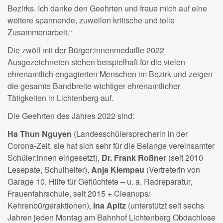
Bezirks. Ich danke den Geehrten und freue mich auf eine
weitere spannende, zuweilen kritische und tolle
Zusammenarbeit.“
Die zwölf mit der Bürger:innenmedaille 2022
Ausgezeichneten stehen beispielhaft für die vielen
ehrenamtlich engagierten Menschen im Bezirk und zeigen
die gesamte Bandbreite wichtiger ehrenamtlicher
Tätigkeiten in Lichtenberg auf.
Die Geehrten des Jahres 2022 sind:
Ha Thun Nguyen
(Landesschülersprecherin in der
Corona-Zeit, sie hat sich sehr für die Belange vereinsamter
Schüler:innen eingesetzt),
Dr. Frank Roßner
(seit 2010
Lesepate, Schulhelfer),
Anja Klempau
(Vertreterin von
Garage 10, Hilfe für Geflüchtete – u. a. Radreparatur,
Frauenfahrschule, seit 2015 + Cleanups/
Kehrenbürgeraktionen),
Ina Apitz
(unterstützt seit sechs
Jahren jeden Montag am Bahnhof Lichtenberg Obdachlose