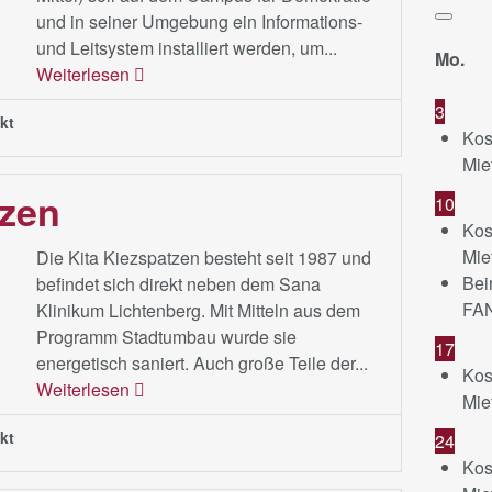
und in seiner Umgebung ein Informations-
und Leitsystem installiert werden, um...
Mo.
Weiterlesen
3
kt
Kos
Mie
tzen
10
Kos
Mie
Die Kita Kiezspatzen besteht seit 1987 und
Bei
befindet sich direkt neben dem Sana
FA
Klinikum Lichtenberg. Mit Mitteln aus dem
Programm Stadtumbau wurde sie
17
energetisch saniert. Auch große Teile der...
Kos
Weiterlesen
Mie
kt
24
Kos