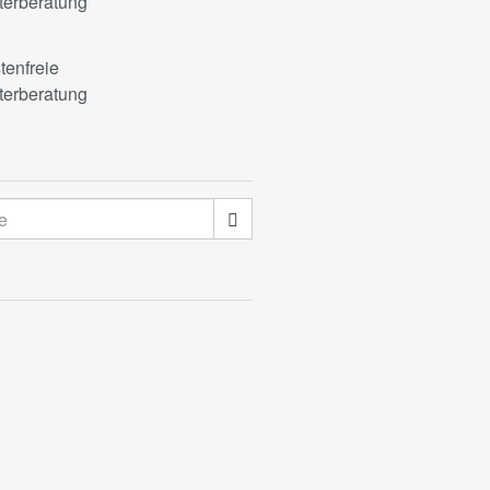
terberatung
tenfreie
terberatung