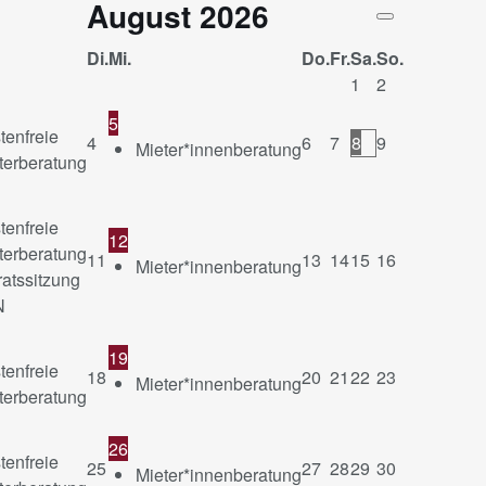
August
2026
Di.
Mi.
Do.
Fr.
Sa.
So.
1
2
5
tenfreie
4
6
7
8
9
Mieter*innenberatung
terberatung
tenfreie
12
terberatung
11
13
14
15
16
Mieter*innenberatung
ratssitzung
N
19
tenfreie
18
20
21
22
23
Mieter*innenberatung
terberatung
26
tenfreie
25
27
28
29
30
Mieter*innenberatung