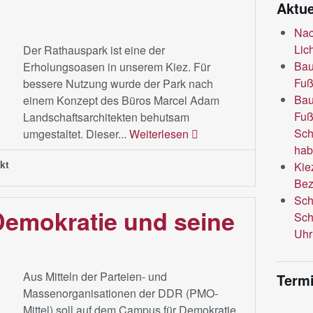
Aktue
Nac
Lic
Der Rathauspark ist eine der
Bau
Erholungsoasen in unserem Kiez. Für
Fuß
bessere Nutzung wurde der Park nach
Bau
einem Konzept des Büros Marcel Adam
Fuß
Landschaftsarchitekten behutsam
Sch
umgestaltet. Dieser...
Weiterlesen
hab
kt
Kie
Bez
Sch
emokratie und seine
Sch
Uhr
Aus Mitteln der Parteien- und
Termi
Massenorganisationen der DDR (PMO-
Mittel) soll auf dem Campus für Demokratie